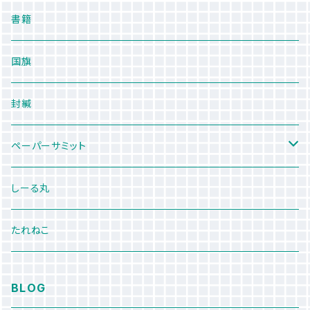
書籍
国旗
封緘
ペーパーサミット
JACKIE×丸紀印刷
しーる丸
たれねこ
BLOG