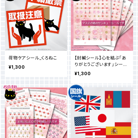
荷物ケアシール_くろねこ
【封緘シール】心を結ぶ「あ
りがとうございます」シール
¥1,300
／ 花と水引デザイン（288
¥1,300
枚）