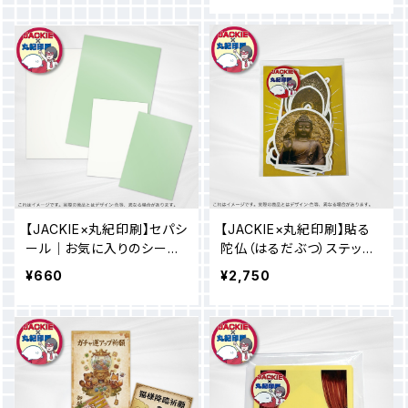
【JACKIE×丸紀印刷】セパシ
【JACKIE×丸紀印刷】貼る
ール｜お気に入りのシール
陀仏（はるだぶつ）ステッカ
を自由にコレクション＆スマ
ー｜貼ればたぶん救われ
¥660
¥2,750
ートに持ち運び
る！（知らんけど）