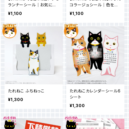
ランナーシール｜お気に入
コラージュシール｜色を塗
りのシールがプラモのパー
って、組み合わせて遊ぶ！新
¥1,100
¥1,100
ツに大変身！
感覚のカスタムシール
たれねこ ふちねっこ
たれねこカレンダーシール6
シート
¥1,300
¥1,300