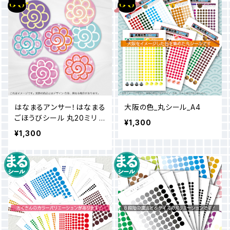
はなまるアンサー！はなまる
大阪の色_丸シール_A4
ごほうびシール 丸20ミリ /
¥1,300
トイトレ 知育 宿題に！ ゆめ
¥1,300
かわ きゅるんとかわいい（5
28枚セット）