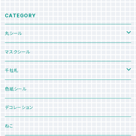
CATEGORY
丸シール
カラーシール
マスクシール
tone
水彩シール
千社札
和紙シール
A4シート
色紙シール
サイズ：中 15X56
デコレーション
サイズ：大 28X84
ねこ