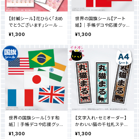
【封緘シール】花ひらく「おめ
世界の国旗シール【アート
でとうございます」シール ／
紙】｜手帳デコや応援グッズ
花と水引デザイン（240枚）
に！パキッと映えるミニステ
¥1,300
¥1,300
ッカー
世界の国旗シール［うす和
【文字入れ・セミオーダー】
紙］｜手帳デコや応援グッズ
かわいい猫の千社札ステッ
に！優しく馴染む和紙ステッ
カー_A4シート
¥1,300
¥1,300
カー