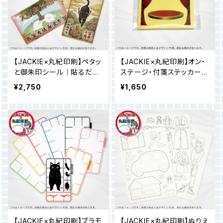
【JACKIE×丸紀印刷】ペタッ
【JACKIE×丸紀印刷】オン・
と御朱印シール｜貼るだけ
ステージ・付箋ステッカー｜
でちょこっとご利益あるか
いつもの付箋メモに貼るデ
¥2,750
¥1,650
も？（知らんけど）
コレーションシール
【JACKIE×丸紀印刷】プラモ
【JACKIE×丸紀印刷】ぬりえ